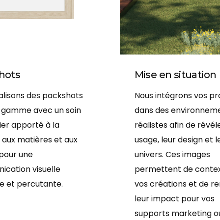
hots
Mise en situation
alisons des packshots
Nous intégrons vos pr
 gamme avec un soin
dans des environnem
ier apporté à la
réalistes afin de révél
, aux matières et aux
usage, leur design et l
 pour une
univers. Ces images
cation visuelle
permettent de contex
e et percutante.
vos créations et de r
leur impact pour vos
supports marketing o