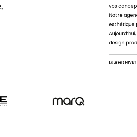
.
vos concept
Notre agenc
esthétique p
Aujourd’hui
design produ
Laurent NIVET