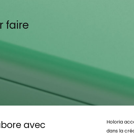
 faire
Holoria acc
abore avec
dans la cré